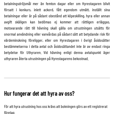
betalningsdröjsmål mer än femton dagar eller om Hyrestagaren blivit
försatt i konkurs, inlett ackord, fått egendom utmätt, inställt sina
betalningar eller är på sådant obestånd att köpeskilling, hyra eller annan
avgift skäligen kan bedömas ej kommer att rättligen erläggas,
motsvarande rätt till hävning skall gälla om utrustningen utsätts för
onormal användning eller vanvårdas på sådant sätt att betydande risk för
värdeminskning föreligger, eller om Hyrestagaren i övrigt åsidosätter
bestämmelserna i detta avtal och åsidosättandet inte är av endast ringa
betydelse för Uthyraren. Vid hävning enligt denna avtalspunkt äger
uthyraren återta utrustningen på Hyrestagarens bekostnad.
Hur fungerar det att hyra av oss?
För att hyra utrustning hos oss krävs att bokningen görs av ett registrerat
företag.