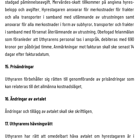
stadgad påminnelseavgift. Mervärdes-skatt tillkommer på angivna hyres-
belopp och avgifter. Hyrestagaren ansvarar för merkostnader för frakter
och alla transporter i samband med utlämnande av utrustningen samt
ansvarar för alla merkostnader i form av subhyror, transporter och frakter
i samband med försenat återlämnande av utrustning. Obefogad felanmälan
som föranleder att Uthyrarens personal tas i anspråk, debiteras med 690
kronor per påbörjad timme. Anmärkningar mot fakturan skall ske senast 14
dagar efter fakturadatum.
15. Prisändringar
Uthyraren förbehåller sig rätten till genomförande av prisändringar som
kan relateras till det allmänna kostnadsläget.
16. Ändringar av avtalet
Ändringar och tillägg av avtalet skall ske skriftligen.
17. Uthyrarens hävningsrätt
Uthyraren har rätt att omedelbart häva avtalet om hyrestagaren är i