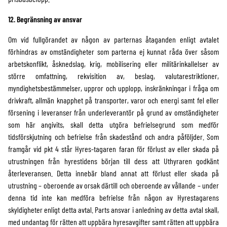
12. Begränsning av ansvar
Om vid fullgörandet av någon av parternas åtaganden enligt avtalet
förhindras av omständigheter som parterna ej kunnat råda över såsom
arbetskonflikt, åsknedslag, krig, mobilisering eller militärinkallelser av
större omfattning, rekvisition av, beslag, valutarestriktioner,
myndighetsbestämmelser, uppror och upplopp, inskränkningar i fråga om
drivkraft, allmän knapphet på transporter, varor och energi samt fel eller
försening i leveranser från underleverantör på grund av omständigheter
som här angivits, skall detta utgöra befrielsegrund som medför
tidsförskjutning och befrielse från skadestånd och andra påföljder. Som
framgår vid pkt 4 står Hyres-tagaren faran för förlust av eller skada på
utrustningen från hyrestidens början till dess att Uthyraren godkänt
återleveransen. Detta innebär bland annat att förlust eller skada på
utrustning – oberoende av orsak därtill och oberoende av vållande – under
denna tid inte kan medföra befrielse från någon av Hyrestagarens
skyldigheter enligt detta avtal. Parts ansvar i anledning av detta avtal skall,
med undantag för rätten att uppbära hyresavgifter samt rätten att uppbära