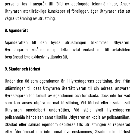
personal tas i anspråk till följd av obefogade felanmälningar. Anser
Uthyraren att tillräckliga kunskaper ej föreligger, äger Uthyraren rätt att
vägra utlämning av utrustning.
8. Äganderätt
Äganderätten till den hyrda utrustningen tillkommer Uthyraren.
Hyrestagaren erhåller enligt detta avtal endast en till avtalstiden
begränsad icke exklusiv nyttjanderätt.
9. Skador och förlust
Under den tid som egendomen är i Hyrestagarens besittning, dvs. från
utlämningen till dess Uthyraren återfått varan till sin adress, ansvarar
Hyrestagaren för förlust av egendomen och för skada, dock inte för vad
som kan anses utgöra normal förslitning. Vid förlust eller skada skall
Uthyraren omedelbart underrättas. Vid stöld skall Hyrestagaren
polisanmäla händelsen samt tillställa Uthyraren en kopia av polisanmälan.
Skadad eller saknad egendom debiteras tills utrustningen är reparerad
eller återlämnad om inte annat överenskommes. Skador eller förlust