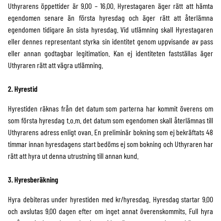
WALKIE-TALKIES
Uthyrarens öppettider är 9.00 – 16.00. Hyrestagaren äger rätt att hämta
egendomen senare än första hyresdag och äger rätt att återlämna
SDI
6.6X6.6
MANUELL
GEL
APUTURE
BAKGRUNDER
GENERATORER
egendomen tidigare än sista hyresdag. Vid utlämning skall Hyrestagaren
eller dennes representant styrka sin identitet genom uppvisande av pass
BATTERIER
138mm
RAMAR
ALADDIN
SLIDERS
RÖKMASKINER
OM OSS
eller annan godtagbar legitimation. Kan ej identiteten fastställas äger
Uthyraren rätt att vägra utlämning.
LADDARE
FILTERS CIRCULAR
SEGEL
LITEGEAR
DOLLY
STREAMING
VILLKOR
2. Hyrestid
STATIV
TYGER
LITEPANELS
JIB
CREDITS
Hyrestiden räknas från det datum som parterna har kommit överens om
HUVUD
CHIMERA
NANLITE
DRÖNARE
som första hyresdag t.o.m. det datum som egendomen skall återlämnas till
Uthyrarens adress enligt ovan. En preliminär bokning som ej bekräftats 48
SKÄRMAR
STATIV
NANLUX
GIMBAL
timmar innan hyresdagens start bedöms ej som bokning och Uthyraren har
rätt att hyra ut denna utrustning till annan kund.
HANDHÅLLET
24-TUM
KABLAR
SWIT
3. Hyresberäkning
EASYRIGS
17-TUM
LJUS GRIP
DEDOLIGHT
Hyra debiteras under hyrestiden med kr/hyresdag. Hyresdag startar 9.00
och avslutas 9.00 dagen efter om inget annat överenskommits. Full hyra
RECORDERS
13-TUM
TEJP
BB&S