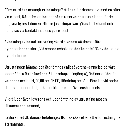
Efter att vi har mottagit er bokningsförfrågan återkommer vi med en offert
via e-post. När offerten har godkänts reserveras utrustningen för de
angivna hyresdatumen. Mindre justeringar kan göras i efterhand och
hanteras via kontakt med oss per e-post.
Avbokning av bokad utrustning ska ske senast 48 timmar före
hyresperiodens start. Vid senare avbokning debiteras 50 % av det totala
hyresbeloppet.
Utrustningen hämtas och återlämnas enligt överenskommelse på vårt
lager: Södra Bulltoftavägen 51 (Jernlagret, ingång 4). Ordinarie tider är
vardagar mellan kl. 09.00 och 16.00. Hämtning och återlämning vid andra
tider samt under helger kan erbjudas efter överenskommelse.
Vi erbjuder även leverans och upphämtning av utrustning mot en
tillkommande kostnad.
Faktura med 30 dagars betalningsvillkor skickas efter att all utrustning har
återlämnats.