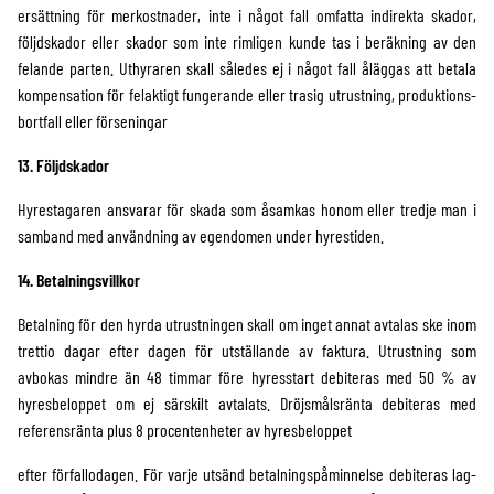
ersättning för merkostnader, inte i något fall omfatta indirekta skador,
följdskador eller skador som inte rimligen kunde tas i beräkning av den
felande parten. Uthyraren skall således ej i något fall åläggas att betala
kompensation för felaktigt fungerande eller trasig utrustning, produktions-
bortfall eller förseningar
13. Följdskador
Hyrestagaren ansvarar för skada som åsamkas honom eller tredje man i
samband med användning av egendomen under hyrestiden.
14. Betalningsvillkor
Betalning för den hyrda utrustningen skall om inget annat avtalas ske inom
trettio dagar efter dagen för utställande av faktura. Utrustning som
avbokas mindre än 48 timmar före hyresstart debiteras med 50 % av
hyresbeloppet om ej särskilt avtalats. Dröjsmålsränta debiteras med
referensränta plus 8 procentenheter av hyresbeloppet
efter förfallodagen. För varje utsänd betalningspåminnelse debiteras lag-