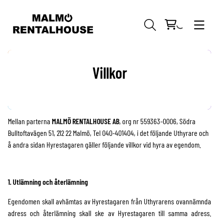
Villkor
KAMEROR
Mellan parterna
MALMÖ RENTALHOUSE AB
, org nr 559363-0006, Södra
OBJEKTIV
ARRI
MIKROFONER
Bulltoftavägen 51, 212 22 Malmö, Tel 040-401404, i det följande Uthyrare och
å andra sidan Hyrestagaren gäller följande villkor vid hyra av egendom.
MATTEBOXES
SONY
PL-MOUNT
MYGGOR
HMI
FILTER
BLACKMAGIC
EF-MOUNT
BOOM
TUNGSTEN
APPLEBOXES
1. Utlämning och återlämning
FOLLOW FOCUS
GO PRO
E-MOUNT
4X4
KABLAR
LED
BURTON
TÄLT
Egendomen skall avhämtas av Hyrestagaren från Uthyrarens ovannämnda
adress och återlämning skall ske av Hyrestagaren till samma adress.
TRÅDLÖS VIDEO
ADAPTERS
4X5.65
TRÅDLÖS
MIXER
FLAGGOR
ASTERA
RIGS