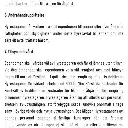
omedelbart meddelas Uthyraren för åtgärd.
6. Andrahandsupplåtelse
Hyrestagaren får varken hyra ut egendomen till annan eller överlåta sina
rättigheter och skyldigheter under detta hyresavtal till annan om inte
särskilt avtal träffats härom.
7. Tillsyn och vård
Egendomen skall vårdas väl av Hyrestagaren och får ej lämnas utan tillsyn.
Vid återlämnandet skall egendomen vara väl rengjord och med hänsyn
tagen till normal förslitning i gott skick. Har rengöring ej gjorts debiteras
Hyrestagaren för sådant arbete med 600 kr /tim. Särskilda kostnader för
kemtvätt av textilier eller kostnader för liknande åtgärder för rengöring
tillkommer hyrestagaren. Hyrestagaren åtar sig att utbilda sin personal i
skötseln av utrustningen, att förebygga skada, undvika onormalt slitage
samt i övrigt vårda och nyttja utrustningen. Det åligger Hyrestagarens att
dennes personal besitter tillräckliga kunskaper för att felaktigt
handhavande av utrustningen ej skall förekomma eller att Uthyrarens