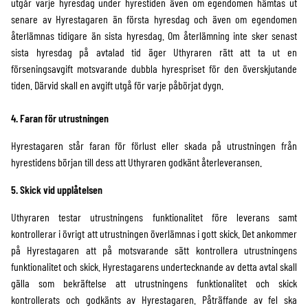
utgår varje hyresdag under hyrestiden även om egendomen hämtas ut
senare av Hyrestagaren än första hyresdag och även om egendomen
TILLBEHÖR
7-TUM
STEGAR
KINO FLO
återlämnas tidigare än sista hyresdag. Om återlämning inte sker senast
sista hyresdag på avtalad tid äger Uthyraren rätt att ta ut en
5-TUM
GODOX
förseningsavgift motsvarande dubbla hyrespriset för den överskjutande
tiden. Därvid skall en avgift utgå för varje påbörjat dygn.
4. Faran för utrustningen
Hyrestagaren står faran för förlust eller skada på utrustningen från
hyrestidens början till dess att Uthyraren godkänt återleveransen.
5. Skick vid upplåtelsen
Uthyraren testar utrustningens funktionalitet före leverans samt
kontrollerar i övrigt att utrustningen överlämnas i gott skick. Det ankommer
på Hyrestagaren att på motsvarande sätt kontrollera utrustningens
funktionalitet och skick. Hyrestagarens undertecknande av detta avtal skall
gälla som bekräftelse att utrustningens funktionalitet och skick
kontrollerats och godkänts av Hyrestagaren. Påträffande av fel ska